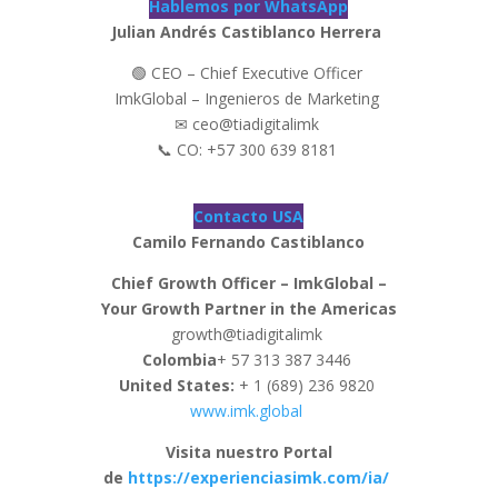
Hablemos por WhatsApp
Julian Andrés Castiblanco Herrera
🟢 CEO – Chief Executive Officer
ImkGlobal – Ingenieros de Marketing
✉ ceo@tiadigitalimk
📞 CO: +57 300 639 8181
Contacto USA
Camilo Fernando Castiblanco
Chief Growth Officer – ImkGlobal –
Your Growth Partner in the Americas
growth@tiadigitalimk
Colombia
+ 57 313 387 3446
United States:
+ 1 (689) 236 9820
www.imk.global
Visita nuestro Portal
de
https://experienciasimk.com/ia/