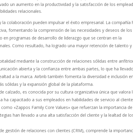
ado un aumento en la productividad y la satisfacción de los emplea
bilidades relacionales.
la colaboración pueden impulsar el éxito empresarial. La compañía 
ativa, fomentando la comprensión de las necesidades y deseos de los
ido en programas de desarrollo de liderazgo que se centran en la
cionales. Como resultado, ha logrado una mayor retención de talento y
italidad mediante la construcción de relaciones sólidas entre anfitri
icación abierta y la confianza entre ambas partes, lo que ha llevad
lealtad a la marca. Airbnb también fomenta la diversidad e inclusión e
 sólidas y la expansión global de la plataforma.
e calzado, es conocida por su cultura organizativa única que valora 
sa ha capacitado a sus empleados en habilidades de servicio al cliente
 como «Zappos Family Core Values» que refuerzan la importancia de 
gias han llevado a una alta satisfacción del cliente y la lealtad de lo
 de gestión de relaciones con clientes (CRM), comprende la importanc