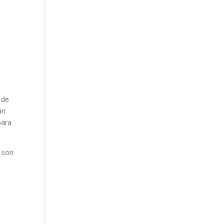
 de
án
para
o son