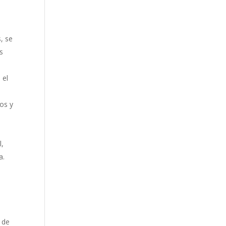
, se
s
 el
os y
l,
a.
s
 de