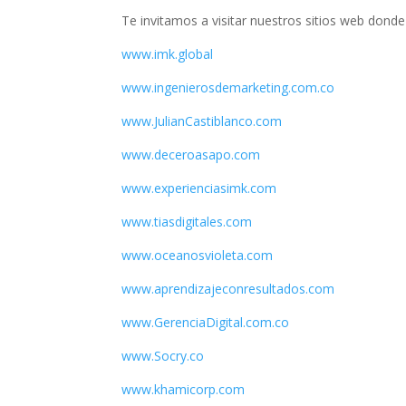
Te invitamos a visitar nuestros sitios web dond
www.imk.global
www.ingenierosdemarketing.com.co
www.JulianCastiblanco.com
www.deceroasapo.com
www.experienciasimk.com
www.tiasdigitales.com
www.oceanosvioleta.com
www.aprendizajeconresultados.com
www.GerenciaDigital.com.co
www.Socry.co
www.khamicorp.com