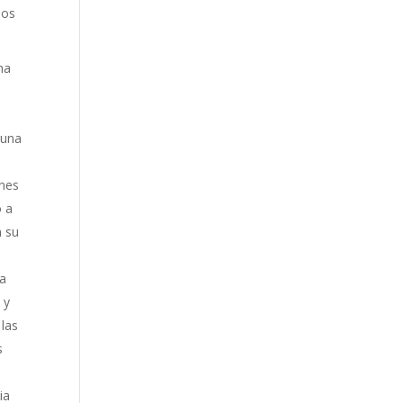
dos
ha
 una
ones
o a
n su
la
 y
las
s
ia