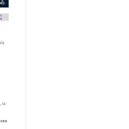
bía
 la
eres