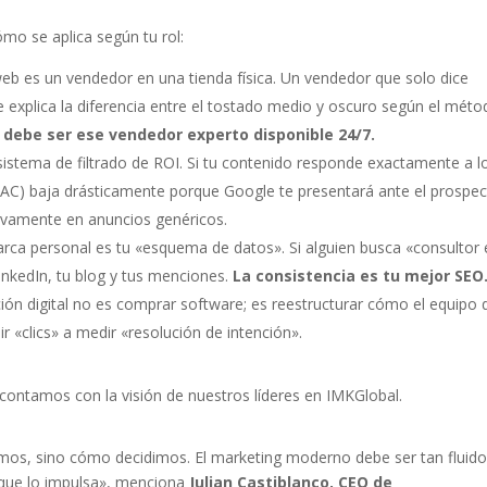
mo se aplica según tu rol:
web es un vendedor en una tienda física. Un vendedor que solo dice
explica la diferencia entre el tostado medio y oscuro según el méto
 debe ser ese vendedor experto disponible 24/7.
istema de filtrado de ROI. Si tu contenido responde exactamente a l
 (CAC) baja drásticamente porque Google te presentará ante el prospe
sivamente en anuncios genéricos.
ca personal es tu «esquema de datos». Si alguien busca «consultor 
LinkedIn, tu blog y tus menciones.
La consistencia es tu mejor SEO
ón digital no es comprar software; es reestructurar cómo el equipo 
r «clics» a medir «resolución de intención».
contamos con la visión de nuestros líderes en IMKGlobal.
os, sino cómo decidimos. El marketing moderno debe ser tan fluido
 que lo impulsa», menciona
Julian Castiblanco, CEO de