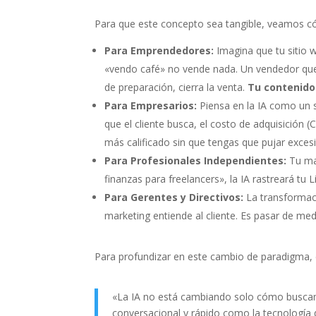
Para que este concepto sea tangible, veamos có
Para Emprendedores:
Imagina que tu sitio 
«vendo café» no vende nada. Un vendedor que 
de preparación, cierra la venta.
Tu contenido
Para Empresarios:
Piensa en la IA como un s
que el cliente busca, el costo de adquisición
más calificado sin que tengas que pujar exce
Para Profesionales Independientes:
Tu mar
finanzas para freelancers», la IA rastreará tu 
Para Gerentes y Directivos:
La transformaci
marketing entiende al cliente. Es pasar de medi
Para profundizar en este cambio de paradigma, 
«La IA no está cambiando solo cómo buscam
conversacional y rápido como la tecnología